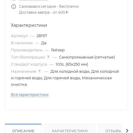
Самовывоз сегодня - бесплатно
Доставка завтра - от 400 ₽
Характеристики
Артикул
—
28197
В наличии
—
Да
Производитель
—
Гейзер
Тип Фильтрации
—
Самопромывные (сетчатые)
?
Стандарт корпуса
—
10SL (65х250 мм)
Назначение
—
Для холодной воды, Для холодной
?
и горячей воды, Для горячей воды, Механическая
очистка
Все характеристики
ОПИСАНИЕ
ХАРАКТЕРИСТИКИ
ОТЗЫВЫ