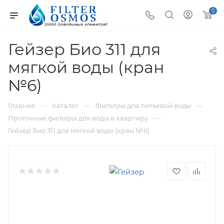
0
Гейзер Био 311 для
мягкой воды (кран
№6)
—
—
—
Главная
Каталог
Фильтры для питьевой воды
—
Проточные фильтры для воды в квартиру
Гейзер Био 311 для мягкой воды (кран №6)