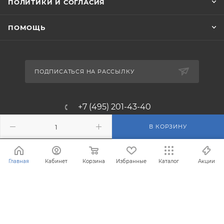
ПОЛИТИКИ И СОГЛАСИЯ
ПОМОЩЬ
ПОДПИСАТЬСЯ НА РАССЫЛКУ
+7 (495) 201-43-40
info@filterosmos.ru
В КОРЗИНУ
125008 г. Москва, проезд
Главная
Кабинет
Корзина
Избранные
Каталог
Акции
Черепановых д.5