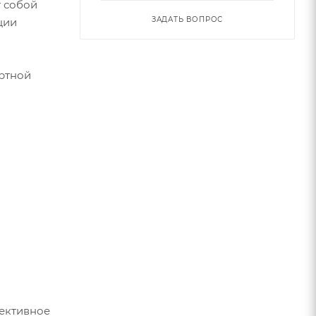
т собой
ЗАДАТЬ ВОПРОС
ции
ортной
фективное