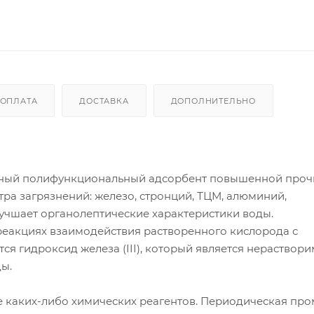
ОПЛАТА
ДОСТАВКА
ДОПОЛНИТЕЛЬНО
тный полифункциональный адсорбент повышенной проч
ра загрязнений: железо, стронций, ТЦМ, алюминий,
лучшает органолептические характеристики воды.
 реакциях взаимодействия растворенного кислорода с
уется гидроксид железа (III), который является нераствор
ы.
е каких-либо химических реагентов. Периодическая пр