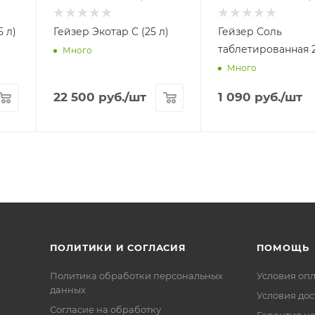
 л)
Гейзер Экотар C (25 л)
Гейзер Соль
таблетированная 2
Много
Много
22 500
руб.
/шт
1 090
руб.
/шт
ПОЛИТИКИ И СОГЛАСИЯ
ПОМОЩЬ
Политика обработки персональных
Условия оп
данных
Условия дос
Согласие на обработку