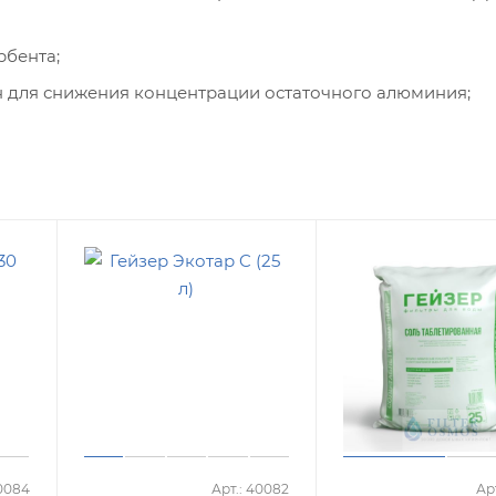
рбента;
 для снижения концентрации остаточного алюминия;
40084
Арт.: 40082
Арт