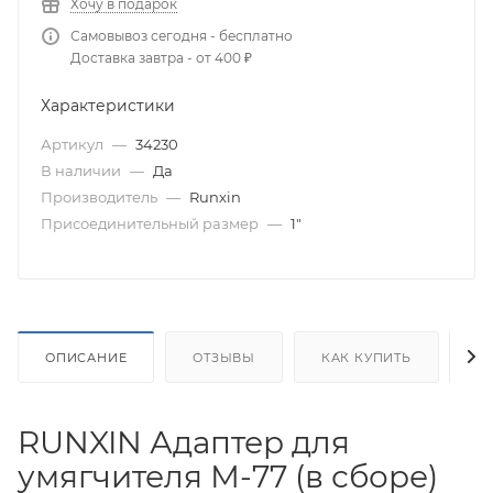
Хочу в подарок
Самовывоз сегодня - бесплатно
Доставка завтра - от 400 ₽
Характеристики
Артикул
—
34230
В наличии
—
Да
Производитель
—
Runxin
Присоединительный размер
—
1"
ОПИСАНИЕ
ОТЗЫВЫ
КАК КУПИТЬ
О
RUNXIN Адаптер для
умягчителя М-77 (в сборе)