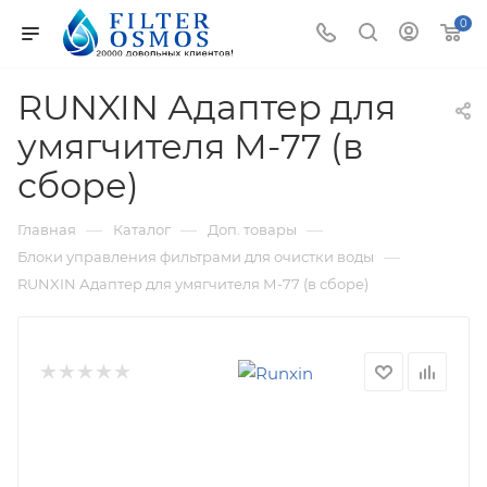
0
RUNXIN Адаптер для
умягчителя М-77 (в
сборе)
—
—
—
Главная
Каталог
Доп. товары
—
Блоки управления фильтрами для очистки воды
RUNXIN Адаптер для умягчителя М-77 (в сборе)