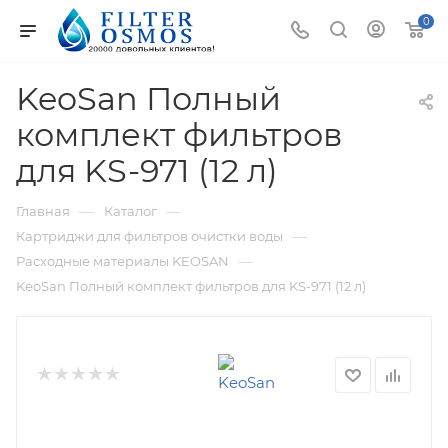
0
KeoSan Полный
комплект фильтров
для KS-971 (12 л)
—
—
Главная
Каталог
—
Картриджи для фильтров очистки воды
—
Расходные материалы KEOSAN
KeoSan Полный комплект фильтров для KS-971 (12 л)