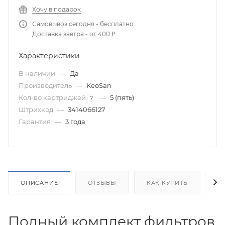
Хочу в подарок
Самовывоз сегодня - бесплатно
Доставка завтра - от 400 ₽
Характеристики
В наличии
—
Да
Производитель
—
KeoSan
Кол-во картриджей
—
5 (пять)
?
Штрихкод
—
3414066127
Гарантия
—
3 года
ОПИСАНИЕ
ОТЗЫВЫ
КАК КУПИТЬ
О
Полный комплект фильтров