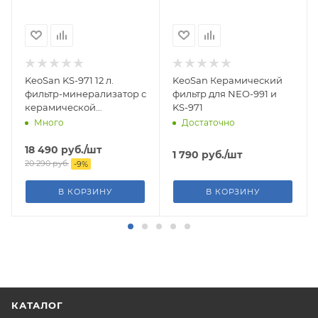
KeoSan KS-971 12 л.
KeoSan Керамический
фильтр-минерализатор с
фильтр для NEO-991 и
керамической
KS-971
ультрафильтрацией
Много
Достаточно
18 490
руб.
/шт
1 790
руб.
/шт
20 290
руб.
-
9
%
В КОРЗИНУ
В КОРЗИНУ
КАТАЛОГ