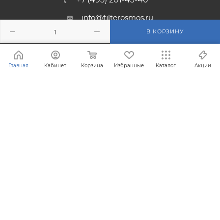
info@filterosmos.ru
В КОРЗИНУ
125008 г. Москва, проезд
Черепановых д.5
Главная
Кабинет
Корзина
Избранные
Каталог
Акции
® Зарегистрированная торговая марка FilterOsmos (Фильтр
Осмос)
Все права защищены 2008 - 2026