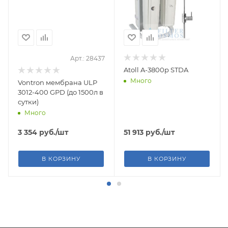
Арт.: 28437
Atoll A-3800p STDA
Много
Vontron мембрана ULP
3012-400 GPD (до 1500л в
сутки)
Много
3 354
руб.
/шт
51 913
руб.
/шт
В КОРЗИНУ
В КОРЗИНУ