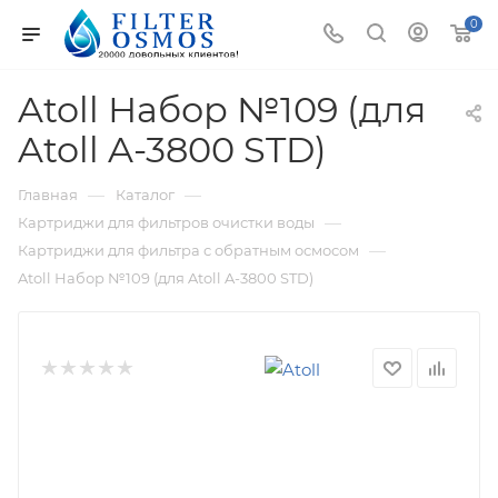
0
Atoll Набор №109 (для
Atoll A-3800 STD)
—
—
Главная
Каталог
—
Картриджи для фильтров очистки воды
—
Картриджи для фильтра с обратным осмосом
Atoll Набор №109 (для Atoll A-3800 STD)