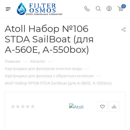
0
Atoll Набор №106
STDA SailBoat (для
А-560Е, А-550box)
—
—
Главная
Каталог
—
Картриджи для фильтров очистки воды
—
Картриджи для фильтра с обратным осмосом
Atoll Набор №106 STDA SailBoat (для А-560Е, А-550box)