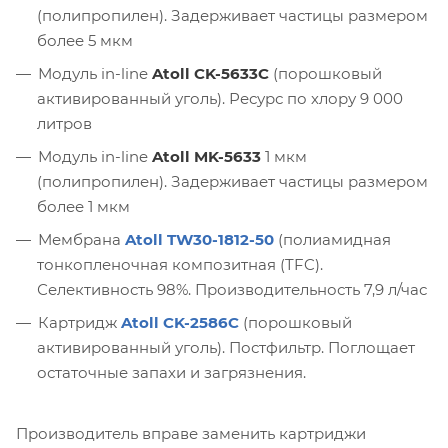
(полипропилен). Задерживает частицы размером
более 5 мкм
Модуль in-line
Atoll CK-5633C
(порошковый
активированный уголь). Ресурс по хлору 9 000
литров
Модуль in-line
Atoll MK-5633
1 мкм
(полипропилен). Задерживает частицы размером
более 1 мкм
Мембрана
Atoll TW30-1812-50
(полиамидная
тонкопленочная композитная (TFC).
Селективность 98%. Производительность 7,9 л/час
Картридж
Atoll CK-2586C
(порошковый
активированный уголь). Постфильтр. Поглощает
остаточные запахи и загрязнения.
Производитель вправе заменить картриджи