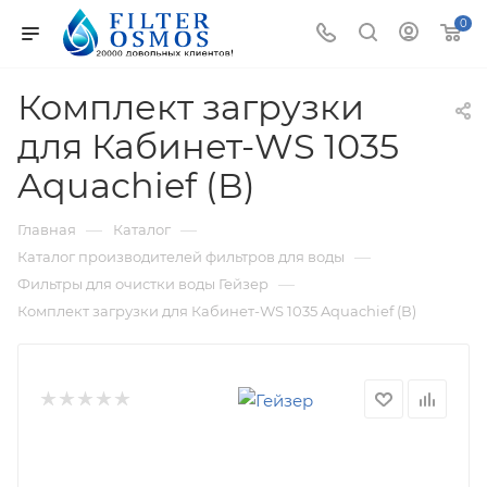
0
Комплект загрузки
для Кабинет-WS 1035
Aquachief (В)
—
—
Главная
Каталог
—
Каталог производителей фильтров для воды
—
Фильтры для очистки воды Гейзер
Комплект загрузки для Кабинет-WS 1035 Aquachief (В)