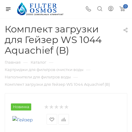
0
Комплект загрузки
для Гейзер WS 1044
Aquachief (B)
—
—
Главная
Каталог
—
Картриджи для фильтров очистки воды
—
Наполнители для фильтров воды
Комплект загрузки для Гейзер WS 1044 Aquachief (B)
Новинка