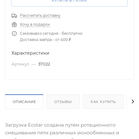
КУПИТЬ В 1 КЛИК
Рассчитать доставку
Хочу в подарок
Самовывоз сегодня - бесплатно
Доставка завтра - от 400 ₽
Характеристики
Артикул
—
37022
ОПИСАНИЕ
ОТЗЫВЫ
КАК КУПИТЬ
О
Загрузка Ecotar создана путем ротационного
смешивания пяти различных ионообменных и