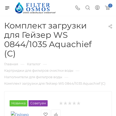
0
Комплект загрузки
для Гейзер WS
0844/1035 Aquachief
(C)
—
—
Главная
Каталог
—
Картриджи для фильтров очистки воды
—
Наполнители для фильтров воды
Комплект загрузки для Гейзер WS 0844/1035 Aquachief (C)
Новинка
Советуем