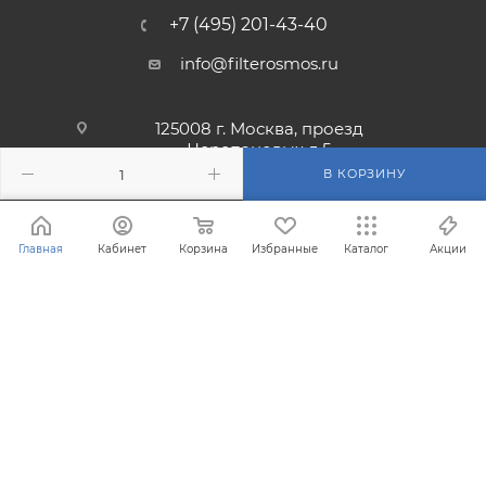
+7 (495) 201-43-40
info@filterosmos.ru
125008 г. Москва, проезд
Черепановых д.5
В КОРЗИНУ
Главная
Кабинет
Корзина
Избранные
Каталог
Акции
® Зарегистрированная торговая марка FilterOsmos (Фильтр
Осмос)
Все права защищены 2008 - 2026