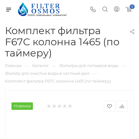
0
Комплект фильтра
F67С колонна 1465 (по
таймеру)
—
—
—
Главная
Каталог
Фильтры для питьевой воды
—
Фильтр для очистки воды в частный дом
Комплект фильтра F67С колонна 1465 (по таймеру)
Новинка