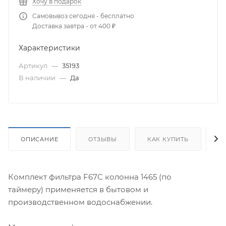
Хочу в подарок
Самовывоз сегодня - бесплатно
Доставка завтра - от 400 ₽
Характеристики
Артикул
—
35193
В наличии
—
Да
ОПИСАНИЕ
ОТЗЫВЫ
КАК КУПИТЬ
О
Комплект фильтра F67С колонна 1465 (по
таймеру) применяется в бытовом и
производственном водоснабжении.