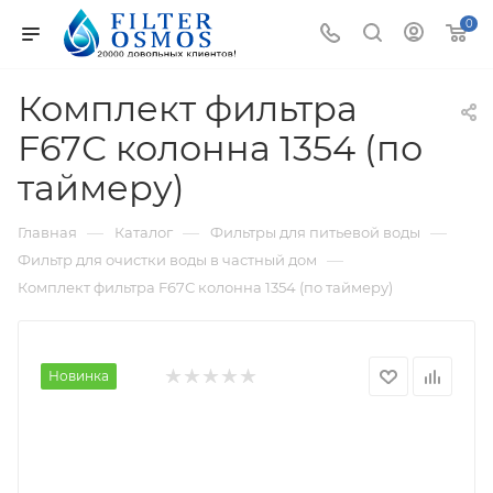
0
Комплект фильтра
F67С колонна 1354 (по
таймеру)
—
—
—
Главная
Каталог
Фильтры для питьевой воды
—
Фильтр для очистки воды в частный дом
Комплект фильтра F67С колонна 1354 (по таймеру)
Новинка