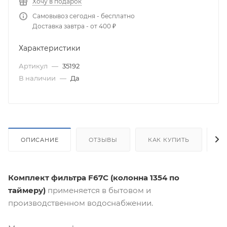
Хочу в подарок
Самовывоз сегодня - бесплатно
Доставка завтра - от 400 ₽
Характеристики
Артикул
—
35192
В наличии
—
Да
ОПИСАНИЕ
ОТЗЫВЫ
КАК КУПИТЬ
О
Комплект фильтра F67С (колонна 1354 по
таймеру)
применяется в бытовом и
производственном водоснабжении.