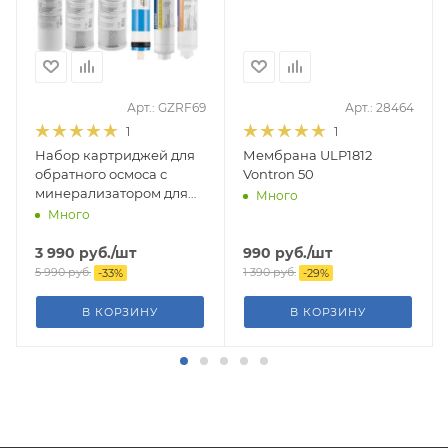
Арт.: GZRF69
Арт.: 28464
1
1
Набор картриджей для
Мембрана ULP1812
обратного осмоса с
Vontron 50
минерализатором для
Много
Престиж М
Много
3 990
руб.
/шт
990
руб.
/шт
5 990
руб.
1 390
руб.
-
33
%
-
29
%
В КОРЗИНУ
В КОРЗИНУ