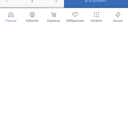
В КОРЗИНУ
info@filterosmos.ru
Главная
Кабинет
Корзина
Избранные
Каталог
Акции
125008 г. Москва, проезд
Черепановых д.5
® Зарегистрированная торговая марка FilterOsmos (Фильтр
Осмос)
Все права защищены 2008 - 2026