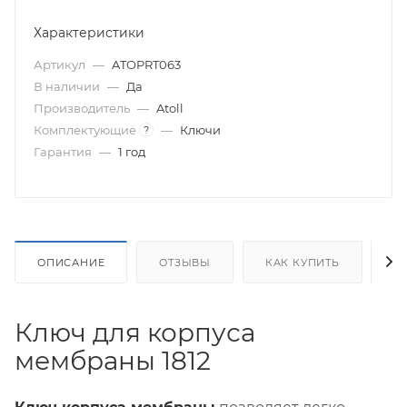
Характеристики
Артикул
—
ATOPRT063
В наличии
—
Да
Производитель
—
Atoll
Комплектующие
—
Ключи
?
Гарантия
—
1 год
ОПИСАНИЕ
ОТЗЫВЫ
КАК КУПИТЬ
О
Ключ для корпуса
мембраны 1812