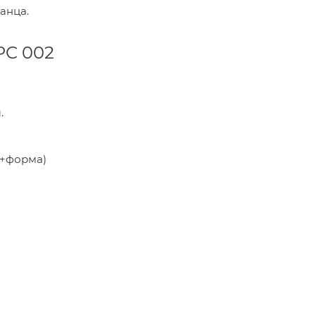
анца.
PC 002
.
a+форма)