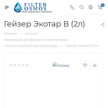
0
Гейзер Экотар В (2л)
—
—
Главная
Каталог
—
Картриджи для фильтров очистки воды
—
Наполнители для фильтров воды
Гейзер Экотар В (2л)