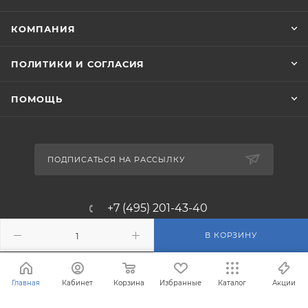
КОМПАНИЯ
ПОЛИТИКИ И СОГЛАСИЯ
ПОМОЩЬ
ПОДПИСАТЬСЯ НА РАССЫЛКУ
+7 (495) 201-43-40
info@filterosmos.ru
В КОРЗИНУ
125008 г. Москва, проезд
Главная
Кабинет
Корзина
Избранные
Каталог
Акции
Черепановых д.5