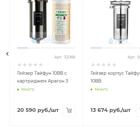
6
Арт.: 32066
Арт.: 
Гейзер Тайфун 10ВВ с
Гейзер корпус Тайфу
картриджем Арагон 3
10ВВ
Много
Много
20 590
руб.
/шт
13 674
руб.
/шт