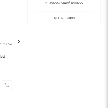
интересующий вопрос
ЗАДАТЬ ВОПРОС
.: 30054
Арт.: 30056
0ВВ
Гейзер Арагон 3 20ВВ
Гейзер ЭФМ-Г 
10/5мкм для го
Много
воды
Много
12 340
руб.
/шт
890
руб.
/шт