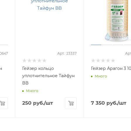
50647
Арт.: 23337
Арт
н
Гейзер кольцо
Гейзер Арагон 3 1
уплотнительное Тайфун
Много
BB
Много
250
руб.
/шт
7 350
руб.
/шт