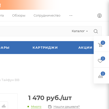
...
та
Обзоры
Сотрудничество
Каталог
0
ВАРЫ
КАРТРИДЖИ
АКЦИИ
0
0
а Тайфун BB
1 470
руб.
/шт
Много
Нашли дешевле?