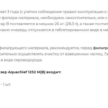
ет 3 года (с учётом соблюдения правил эксплуатации к
ы фильтра-материала, необходимо самостоятельно, или с
р B поставляется в мешках 26 кг. (28,3 л), а также пост
 в свою очередь, отпускается в таблетированном виде в м
фильтрующего материала, рекомендуется, перед
фильтр
рительно осуществлять очистку от взвешенных частиц. Та
 в воде сероводорода.
йзер
Aquachief 1252
M(B) входит:
 1 шт.