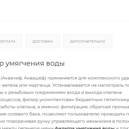
ОПЛАТА
ДОСТАВКА
ДОПОЛНИТЕЛЬНО
тр умягчения воды
 (Аквачиф, Аквашеф) применяется для комплексного уда
 железа или марганца. Устанавливается на магистраль 
ы к резьбовым соединениям входа и выхода клапана
процессов, фильтр укомплектован бюджетным пятипози
работы клапана, а именно: фильтрация, обратная промыв
ние солевого бака, позволяют пользователю проводить
дно поворачивая ручку управляющего механизма в поло
и между регенерациями
фильтра умягчения воды
и дли