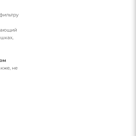
 фильтру
илающий
ешках,
ом
кже, не