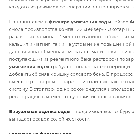
каждого из режимов регенерации контролируется по
Наполнителем в
фильтре умягчения воды
Гейзер
A
смола производства компании «Гейзер» - Экотар B 
различных катиона-обменных и аниона-обменных ма
кальция и магния, так и на устранение повышенной
данная иона-обменная смола автоматически, при в
поступающим из реагентного бака раствором поваренн
умягчения воды
требует от пользователя периодиче
добавить её сняв крышку солевого бака. В процессе
вместе с раствором поваренной соли, смываются н
систему. В этот период не рекомендуется использо
регенерацию в момент отсутствия использования х
Визуальная оценка воды
- вода имеет желто-бурую
выпадает осадок солей жесткости.
Гарантия на фильтр: 1 год.