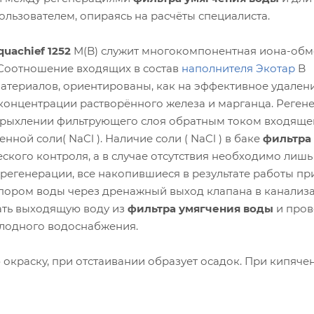
льзователем, опираясь на расчёты специалиста.
quachief 1252
M(B) служит многокомпонентная иона-об
. Соотношение входящих в состав
наполнителя Экотар
B
териалов, ориентированы, как на эффективное удален
 концентрации растворённого железа и марганца. Реген
зрыхлении фильтрующего слоя обратным током входяще
ой соли( NaCl ). Наличие соли ( NaCl ) в баке
фильтра
ского контроля, а в случае отсутствия необходимо лишь
 регенерации, все накопившиеся в результате работы пр
апором воды через дренажный выход клапана в канали
вать выходящую воду из
фильтра умягчения воды
и пров
олодного водоснабжения.
 окраску, при отстаивании образует осадок. При кипяче