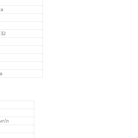
ка
 32
а
мг/л