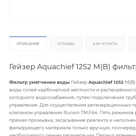
ОПИСАНИЕ
ОТЗЫВЫ
КАК КУПИТЬ
Гейзер Aquachief 1252 M(B) филь
Фильтр умягчения воды
Гейзер
Aquachief 1252
M(B)
воды солей карбонатной жесткости и растворённого
холодного водоснабжения, путём подключения труб
управления. Для осуществления регенерационных 
клапаном управления Runxin TM.F64. Пять режимов 
прямая промывка, засасывание реагента и наполне
фильтрующего материала только вручную, поочерё
необходимого режим регенерации. Период времен