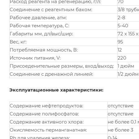
Расход реагента на регенерацию, г/л:
70
Соединение с реагентным баком:
3/8 труб
Рабочее давление, атм:
2-8
Рабочая температура, С:
5-40
Габариты мм, дл/выс/шир:
72 x 155 x
Вес, кг:
95
Потребляемая мощность, В:
12
Источник питания, V:
220
Присоеденительные размеры, вход/выход:
1 дюйм
Соединение с дренажной линией:
1/2 дюйм
Эксплуатационные характеристики:
Содержание нефтепродуктов:
отсутствие
Содержание полифосфатов:
отсутствие
Содержание активного хлора:
не более 0,1 
Окисляемость перманганатная:
не более 3
Ph для удаления железа:
0-14