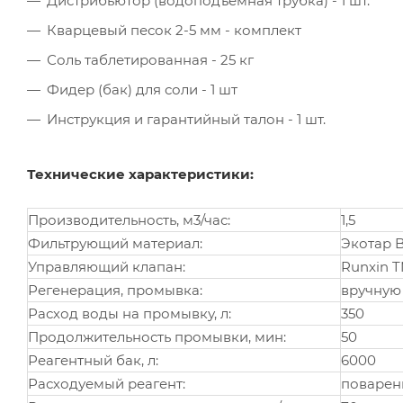
Дистрибьютор (водоподъёмная трубка) - 1 шт.
Кварцевый песок 2-5 мм - комплект
Соль таблетированная - 25 кг
Фидер (бак) для соли - 1 шт
Инструкция и гарантийный талон - 1 шт.
Технические характеристики:
Производительность, м3/час:
1,5
Фильтрующий материал:
Экотар B 
Управляющий клапан:
Runxin T
Регенерация, промывка:
вручную
Расход воды на промывку, л:
350
Продолжительность промывки, мин:
50
Реагентный бак, л:
6000
Расходуемый реагент:
поваренн