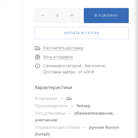
В КОРЗИНУ
КУПИТЬ В 1 КЛИК
Рассчитать доставку
Хочу в подарок
Самовывоз сегодня - бесплатно
Доставка завтра - от 400 ₽
Характеристики
В наличии
—
Да
Производитель
—
Гейзер
Тип установки
—
обезжелезивание,
умягчение
Управляющая голова
—
ручная Runxin
(Китай)