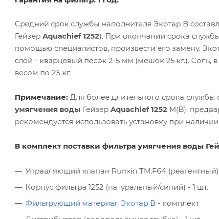
Средний срок службы наполнителя Экотар B составля
Гейзер
Aquachief 1252
). При окончании срока служб
помощью специалистов, произвести его замену. Экота
слой - кварцевый песок 2-5 мм (мешок 25 кг.). Соль,
весом по 25 кг.
Примечание:
Для более длительного срока службы 
умягчения воды
Гейзер
Aquachief 1252
M(B), предва
рекомендуется использовать установку при наличии
В комплект поставки
фильтра умягчения воды
Ге
Управляющий клапан Runxin TM.F64 (реагентный) -
Корпус фильтра 1252 (натуральный/синий) - 1 шт.
Фильтрующий материал Экотар B
- комплект