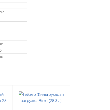
г/л
но
о
но