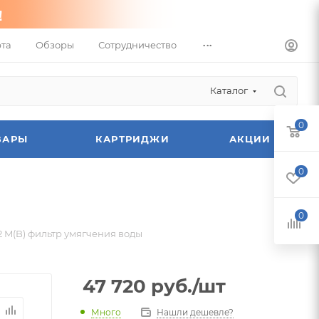
...
та
Обзоры
Сотрудничество
Каталог
0
ВАРЫ
КАРТРИДЖИ
АКЦИИ
0
0
52 M(B) фильтр умягчения воды
47 720
руб.
/шт
Много
Нашли дешевле?