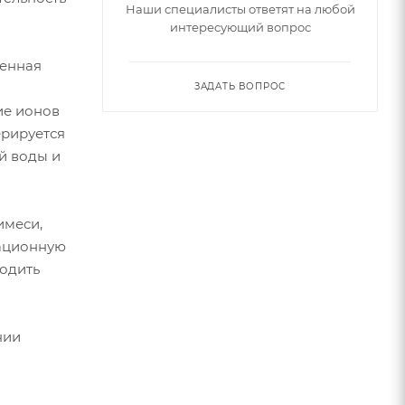
Наши специалисты ответят на любой
интересующий вопрос
менная
ЗАДАТЬ ВОПРОС
ие ионов
ерируется
й воды и
имеси,
зационную
одить
нии