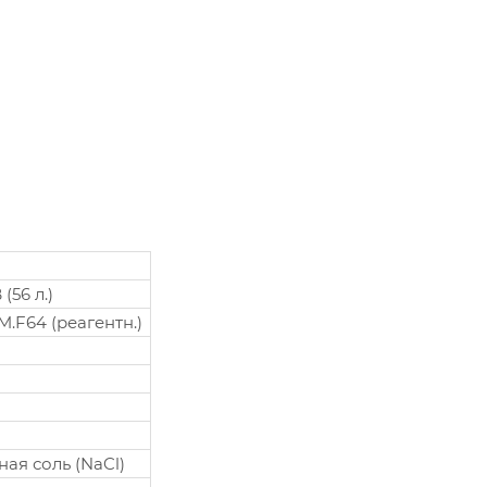
(56 л.)
M.F64 (реагентн.)
ая соль (NaCl)