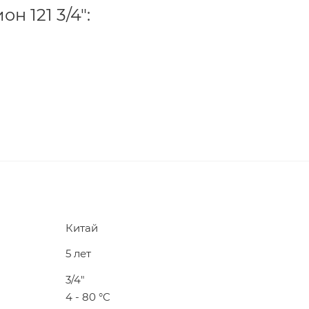
н 121 3/4":
Китай
5 лет
3/4"
4 - 80 °C