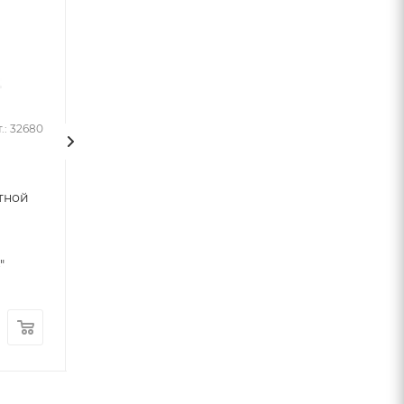
.: 32680
Арт.: 32683
Гейзер Бастион
Гейзер Бастион
тной
7508205233 с защитой от
7508145201 с дв
гидроударов для
манометрами д
холодной воды 3/4"
холодной и го
"
воды 3/4"
Много
Много
11 240
руб.
/шт
8 780
руб.
/ш