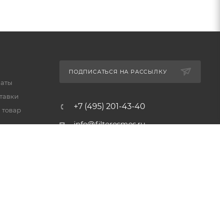
ПОДПИСАТЬСЯ НА РАССЫЛКУ
латы
тавки
+7 (495) 201-43-40
 товар
info@filterosmos.ru
125008 г. Москва, проезд
Черепановых д.5