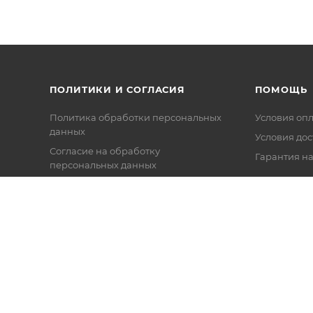
ПОЛИТИКИ И СОГЛАСИЯ
ПОМОЩЬ
Политика обработки персональных
Условия оп
данных
Условия дос
Согласие на обработку
Гарантия на
персональных данных
Согласие на получение рекламных
и информационных сообщений
Политика в отношении файлов
Cookie
Настройки cookie
Публичная оферта