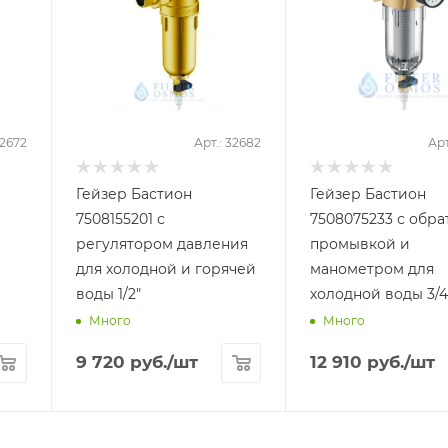
32672
Арт.: 32682
Арт
Гейзер Бастион
Гейзер Бастион
7508155201 с
7508075233 с обра
регулятором давления
промывкой и
для холодной и горячей
манометром для
воды 1/2"
холодной воды 3/4
Много
Много
9 720
руб.
/шт
12 910
руб.
/шт