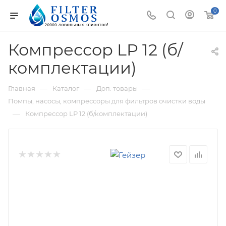
0
Компрессор LP 12 (б/
комплектации)
—
—
—
Главная
Каталог
Доп. товары
Помпы, насосы, компрессоры для фильтров очистки воды
—
Компрессор LP 12 (б/комплектации)