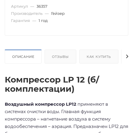
Артикул
—
36357
Производитель
—
Гейзер
Гарантия
—
1 год
ОПИСАНИЕ
ОТЗЫВЫ
КАК КУПИТЬ
О
Компрессор LP 12 (б/
комплектации)
Воздушный компрессор LP12
применяют в
системах очистки воды. Главная функция
компрессора – нагнетание воздуха в систему
водообеспечения – аэрация. Предназначен LP12 для