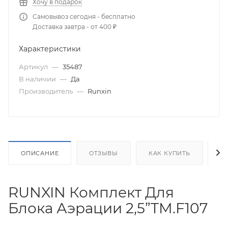
Хочу в подарок
Самовывоз сегодня - бесплатно
Доставка завтра - от 400 ₽
Характеристики
Артикул
—
35487
В наличии
—
Да
Производитель
—
Runxin
ОПИСАНИЕ
ОТЗЫВЫ
КАК КУПИТЬ
О
RUNXIN Комплект Для
Блока Аэрации 2,5”TM.F107