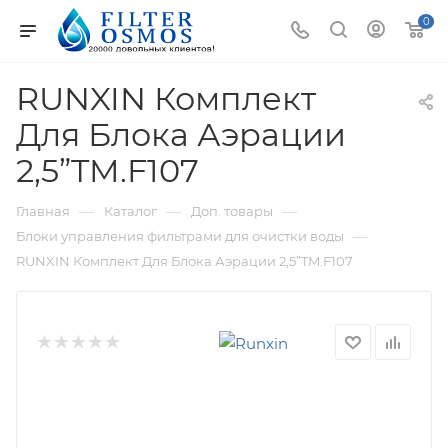
0
RUNXIN Комплект
Для Блока Аэрации
2,5”TM.F107
—
—
—
Главная
Каталог
Доп. товары
—
Блоки управления фильтрами для очистки воды
RUNXIN Комплект Для Блока Аэрации 2,5”TM.F107