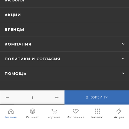
АКЦИИ
БРЕНДЫ
КОМПАНИЯ
ПОЛИТИКИ И СОГЛАСИЯ
ПОМОЩЬ
В КОРЗИНУ
ПОДПИСАТЬСЯ НА РАССЫЛКУ
Главная
Кабинет
Корзина
Избранные
Каталог
Акции
+7 (495) 201-43-40