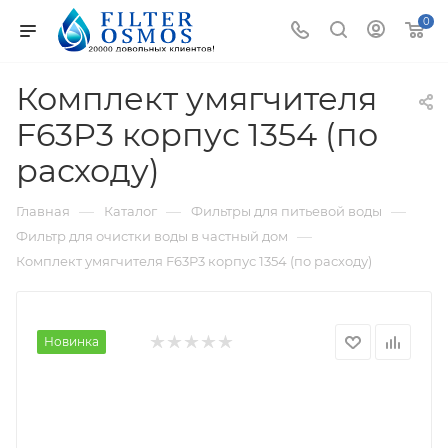
0
Комплект умягчителя
F63P3 корпус 1354 (по
расходу)
—
—
—
Главная
Каталог
Фильтры для питьевой воды
—
Фильтр для очистки воды в частный дом
Комплект умягчителя F63P3 корпус 1354 (по расходу)
Новинка