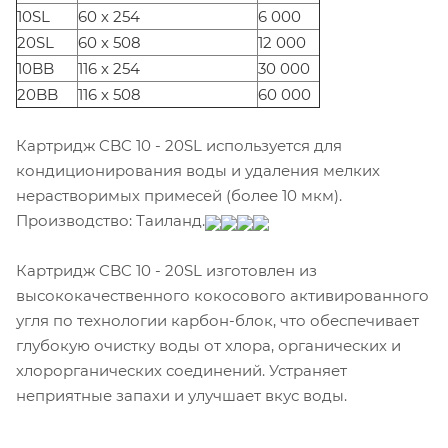
10SL
60 х 254
6 000
20SL
60 х 508
12 000
10BB
116 х 254
30 000
20BB
116 х 508
60 000
Картридж CBC 10 - 20SL используется для
кондиционирования воды и удаления мелких
нерастворимых примесей (более 10 мкм).
Производство: Таиланд.
Картридж CBC 10 - 20SL изготовлен из
высококачественного кокосового активированного
угля по технологии карбон-блок, что обеспечивает
глубокую очистку воды от хлора, органических и
хлорорганических соединений. Устраняет
неприятные запахи и улучшает вкус воды.