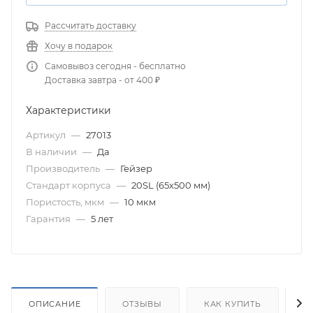
Рассчитать доставку
Хочу в подарок
Самовывоз сегодня - бесплатно
Доставка завтра - от 400 ₽
Характеристики
Артикул
—
27013
В наличии
—
Да
Производитель
—
Гейзер
Стандарт корпуса
—
20SL (65х500 мм)
Пористость, мкм
—
10 мкм
Гарантия
—
5 лет
ОПИСАНИЕ
ОТЗЫВЫ
КАК КУПИТЬ
О