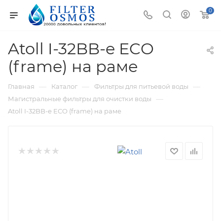
0
Atoll I-32BB-e ECO
(frame) на раме
—
—
—
Главная
Каталог
Фильтры для питьевой воды
—
Магистральные фильтры для очистки воды
Atoll I-32BB-e ECO (frame) на раме