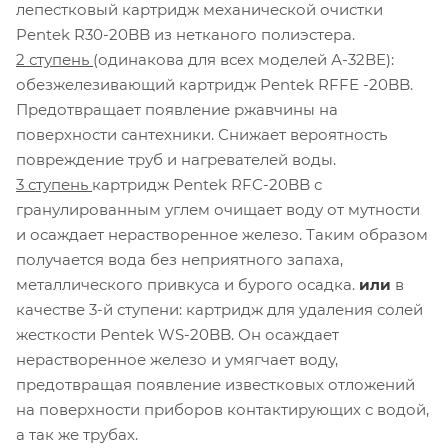
лепестковый картридж механической очистки
Pentek R30-20BB из нетканого полиэстера.
2 ступень
(одинакова для всех моделей А-32ВЕ):
обезжелезивающий картридж Pentek RFFE -20BB.
Предотвращает появление ржавчины на
поверхности сантехники. Снижает вероятность
повреждение труб и нагревателей воды.
3 ступень
картридж Pentek RFC-20BB с
гранулированным углем очищает воду от мутности
и осаждает нерастворенное железо. Таким образом
получается вода без неприятного запаха,
металлического привкуса и бурого осадка.
или
в
качестве 3-й ступени: картридж для удаления солей
жесткости Pentek WS-20BB. Он осаждает
нерастворенное железо и умягчает воду,
предотвращая появление известковых отложений
на поверхности приборов контактирующих с водой,
а так же трубах.