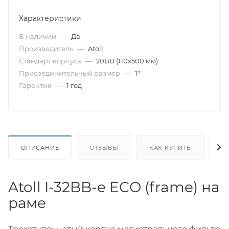
Характеристики
В наличии
—
Да
Производитель
—
Atoll
Стандарт корпуса
—
20ВВ (110х500 мм)
Присоединительный размер
—
1"
Гарантия
—
1 год
ОПИСАНИЕ
ОТЗЫВЫ
КАК КУПИТЬ
О
Atoll I-32BB-e ECO (frame) на
раме