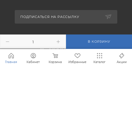
ПОДПИСАТЬСЯ НА РАССЫЛКУ
+7 (495) 201-43-40
В КОРЗИНУ
info@filterosmos.ru
Главная
Кабинет
Корзина
Избранные
Каталог
Акции
125008 г. Москва, проезд
Черепановых д.5
® Зарегистрированная торговая марка FilterOsmos (Фильтр
Осмос)
Все права защищены 2008 - 2026