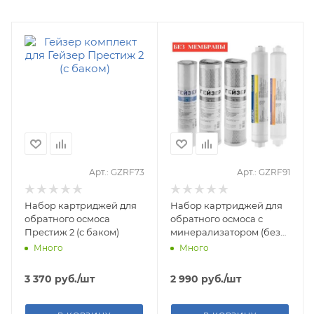
Арт.: GZRF73
Арт.: GZRF91
Набор картриджей для
Набор картриджей для
обратного осмоса
обратного осмоса с
Престиж 2 (с баком)
минерализатором (без
мембраны)
Много
Много
3 370
руб.
/шт
2 990
руб.
/шт