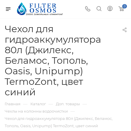
0
Чехол для
гидроаккумулятора
80л (Джилекс,
Беламос, Тополь,
Oasis, Unipump)
TermoZont, цвет
синий
—
—
—
Главная
Каталог
Доп. товары
—
Чехлы на колонны водоочистки
Чехол для гидроаккумулятора 80л (Джилекс, Беламос,
Тополь, Oasis, Unipump) TermoZont, цвет синий