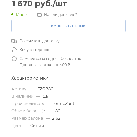
1 670
руб.
/шт
Много
Нашли дешевле?
КУПИТЬ В 1 КЛИК
Рассчитать доставку
Хочу в подарок
Самовывоз сегодня - бесплатно
Доставка завтра - от 400 ₽
Характеристики
Артикул
—
TZGB80
В наличии
—
Да
Производитель
—
TermoZont
Объем бака, л
—
80
?
Размер балона
—
2162
Цвет
—
Синий