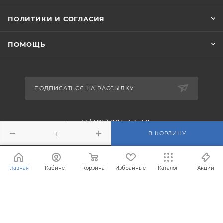
ПОЛИТИКИ И СОГЛАСИЯ
ПОМОЩЬ
ПОДПИСАТЬСЯ НА РАССЫЛКУ
+7 (495) 201-43-40
В КОРЗИНУ
info@filterosmos.ru
Главная
Кабинет
Корзина
Избранные
Каталог
Акции
125008 г. Москва, проезд
Черепановых д.5