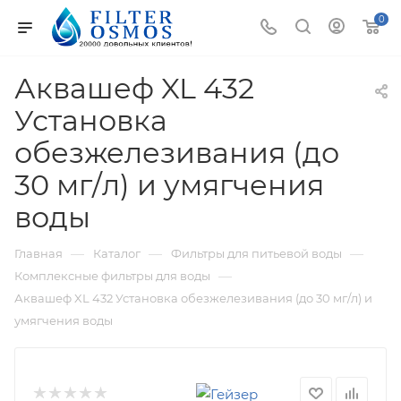
0
Аквашеф XL 432
Установка
обезжелезивания (до
30 мг/л) и умягчения
воды
—
—
—
Главная
Каталог
Фильтры для питьевой воды
—
Комплексные фильтры для воды
Аквашеф XL 432 Установка обезжелезивания (до 30 мг/л) и
умягчения воды