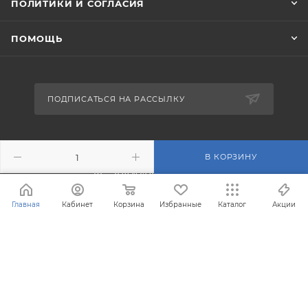
ПОЛИТИКИ И СОГЛАСИЯ
ПОМОЩЬ
ПОДПИСАТЬСЯ НА РАССЫЛКУ
+7 (495) 201-43-40
В КОРЗИНУ
info@filterosmos.ru
Главная
Кабинет
Корзина
Избранные
Каталог
Акции
125008 г. Москва, проезд
Черепановых д.5