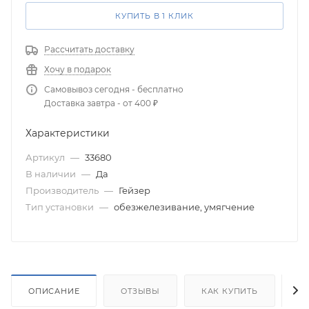
КУПИТЬ В 1 КЛИК
Рассчитать доставку
Хочу в подарок
Самовывоз сегодня - бесплатно
Доставка завтра - от 400 ₽
Характеристики
Артикул
—
33680
В наличии
—
Да
Производитель
—
Гейзер
Тип установки
—
обезжелезивание, умягчение
ОПИСАНИЕ
ОТЗЫВЫ
КАК КУПИТЬ
О