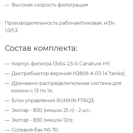
Высокая скорость фильтрации
Производительность рабочая/пиковая, м3/ч:
1,0/1,3.
Состав комплекта:
Корпус фильтра 13х54 2,5-0 Canature HY;
Дистрибьютор верхний H2809-А (13-14”tanks);
Дренажно-распределительная система для
колонн с 13 по 14;
Блок управления RUNXIN F116Q3;
Экотар - В30 (мешок 25 л) - 2 шт.;
Экотар - В30 (мешок 12л);
Солевой бак NS 70.